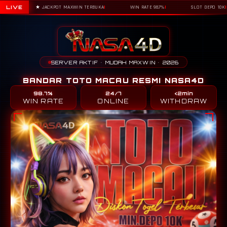
LIVE
★ JACKPOT MAXWIN TERBUKA
|
WIN RATE 98.7%
|
SLOT DEPO 10K
|
SERVER AKTIF • MUDAH MAXWIN • 2026
BANDAR TOTO MACAU RESMI NASA4D
98.7%
24/7
<2min
WIN RATE
ONLINE
WITHDRAW