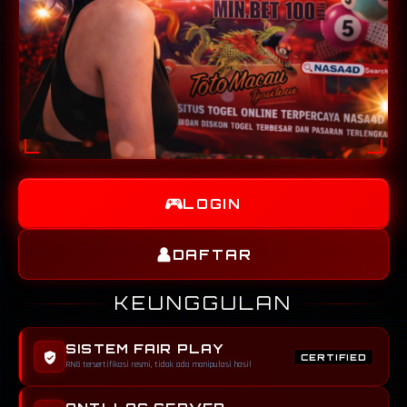
LOGIN
DAFTAR
KEUNGGULAN
SISTEM FAIR PLAY
CERTIFIED
RNG tersertifikasi resmi, tidak ada manipulasi hasil